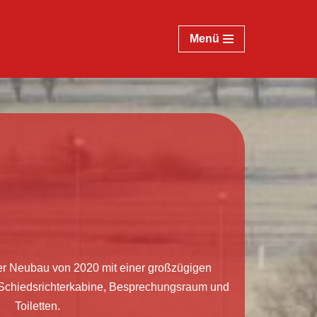
Menü
er Neubau von 2020 mit einer großzügigen
Schiedsrichterkabine, Besprechungsraum und
Toiletten.